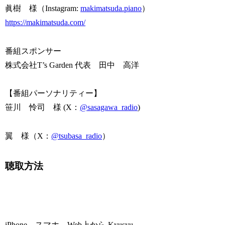
眞樹 様（Instagram:
makimatsuda.piano
）
https://makimatsuda.com/
番組スポンサー
株式会社T’s Garden 代表 田中 高洋
【番組パーソナリティー】
笹川 怜司 様 (X：
@sasagawa_radio
)
翼 様（X：
@tsubasa_radio
）
聴取方法
iPhone、スマホ、Web上から Kyusyu