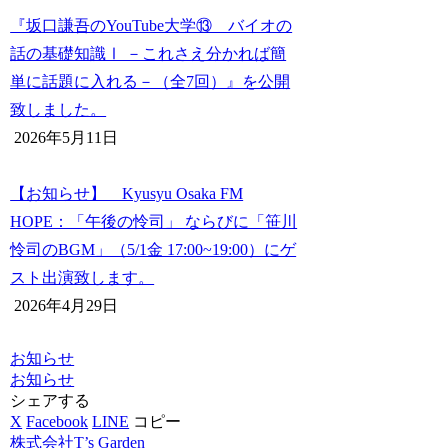
『坂口謙吾のYouTube大学⑬ バイオの
話の基礎知識Ⅰ －これさえ分かれば簡
単に話題に入れる－（全7回）』を公開
致しました。
2026年5月11日
【お知らせ】 Kyusyu Osaka FM
HOPE：「午後の怜司」 ならびに「笹川
怜司のBGM」（5/1金 17:00~19:00）にゲ
スト出演致します。
2026年4月29日
お知らせ
お知らせ
シェアする
X
Facebook
LINE
コピー
株式会社T’s Garden