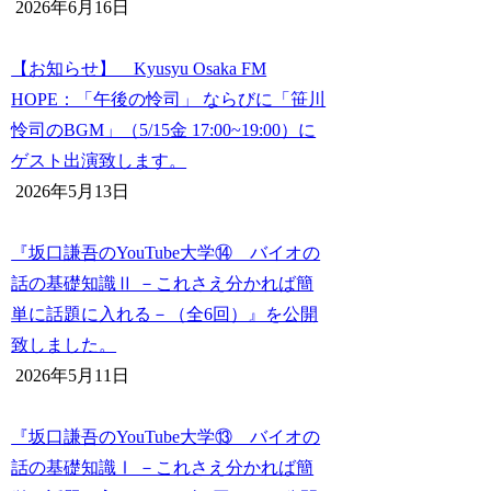
2026年6月16日
【お知らせ】 Kyusyu Osaka FM
HOPE：「午後の怜司」 ならびに「笹川
怜司のBGM」（5/15金 17:00~19:00）に
ゲスト出演致します。
2026年5月13日
『坂口謙吾のYouTube大学⑭ バイオの
話の基礎知識Ⅱ －これさえ分かれば簡
単に話題に入れる－（全6回）』を公開
致しました。
2026年5月11日
『坂口謙吾のYouTube大学⑬ バイオの
話の基礎知識Ⅰ －これさえ分かれば簡