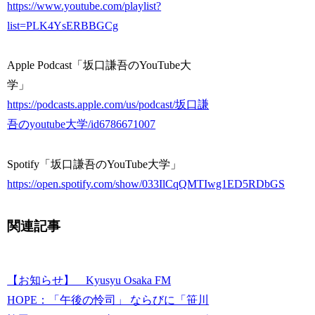
https://www.youtube.com/playlist?
list=PLK4YsERBBGCg
Apple Podcast「坂口謙吾のYouTube大
学」
https://podcasts.apple.com/us/podcast/坂口謙
吾のyoutube大学/id6786671007
Spotify「坂口謙吾のYouTube大学」
https://open.spotify.com/show/033IlCqQMTIwg1ED5RDbGS
関連記事
【お知らせ】 Kyusyu Osaka FM
HOPE：「午後の怜司」 ならびに「笹川